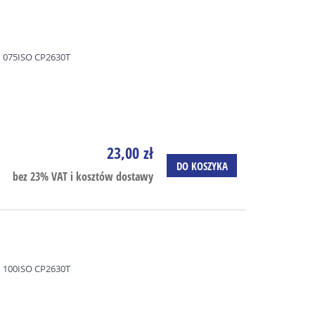
 075ISO CP2630T
23,00 zł
DO KOSZYKA
bez 23% VAT i kosztów dostawy
 100ISO CP2630T