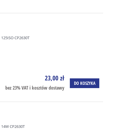
 125ISO CP2630T
23,00 zł
DO KOSZYKA
bez 23% VAT i kosztów dostawy
 14W CP2630T