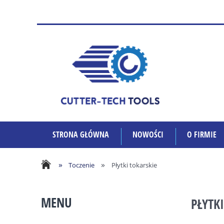
STRONA GŁÓWNA
NOWOŚCI
O FIRMIE
»
»
Toczenie
Płytki tokarskie
MENU
PŁYTK