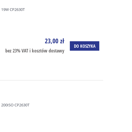
 19W CP2630T
23,00 zł
DO KOSZYKA
bez 23% VAT i kosztów dostawy
 200ISO CP2630T