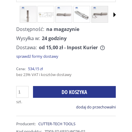
Dostępność:
na magazynie
Wysyłka w:
24 godziny
Dostawa:
od 15,00 zł
- Inpost Kurier
sprawdź formy dostawy
534,15 zł
Cena:
bez 23% VAT i kosztów dostawy
DO KOSZYKA
szt.
dodaj do przechowalni
Producent:
CUTTER-TECH TOOLS
Kod produktu:
ZD03-37-XP32-WC06-02