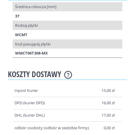
Średnica robocza [mm]
37
Rodzaj płytki
WCMT
Kod pasującej płytki
WMCT06T308-MX
KOSZTY DOSTAWY
Inpost Kurier
15,00 zł
DPD
(kurier DPD)
16,00 zł
DHL
(kurier DHL)
17,00 zł
odbiór osobisty
(odbiór w siedzibie firmy)
0,00 zł