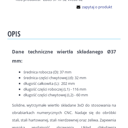
zapytaj o produkt
OPIS
Dane techniczne wiertła składanego Ø37
mm:
średnica robocza (D): 37 mm
średnica części chwytowej (d): 32 mm
długość całkowita (L): 202 mm
długość części roboczej (L1) - 116 mm
długość części chwytowej (L2) - 60 mm
Solidne, wytrzymałe wiertło składane 3xD do stosowania na
obrabiarkach numerycznych CNC. Nadaje się do obróbki
stali, stali hartowanej, stali nierdzewnej oraz żeliwa. Zapewnia
wysoką wydajność skrawania. Układ chłodzenia