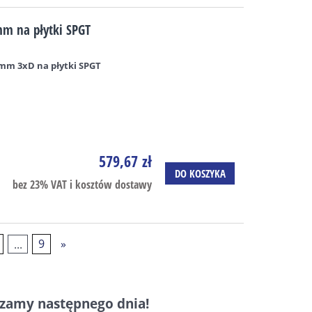
m na płytki SPGT
mm 3xD na płytki SPGT
579,67 zł
DO KOSZYKA
bez 23% VAT i kosztów dostawy
...
9
»
czamy następnego dnia!