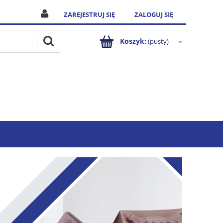
ZAREJESTRUJ SIĘ
ZALOGUJ SIĘ
Koszyk:
(pusty)