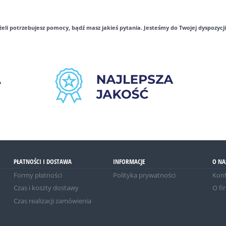
żeli potrzebujesz pomocy, bądź masz jakieś pytania. Jesteśmy do Twojej dyspozycji 
PŁATNOŚCI I DOSTAWA
INFORMACJE
O NA
Formy płatności
Polityka prywatności
Kont
Czas i koszty dostawy
O fi
Czas realizacji zamówienia