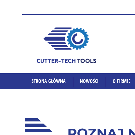
STRONA GŁÓWNA
NOWOŚCI
O FIRMIE