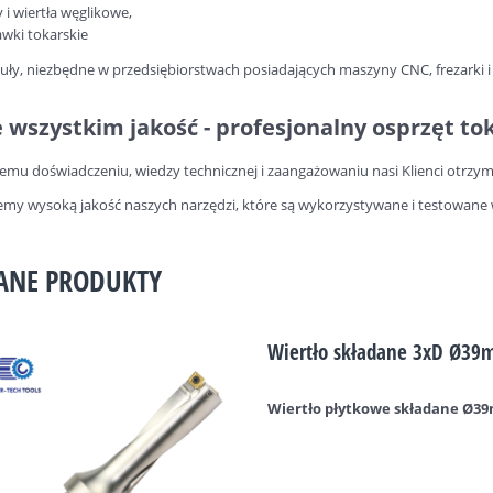
y i wiertła węglikowe,
wki tokarskie
ykuły, niezbędne w przedsiębiorstwach posiadających maszyny CNC, frezarki i
 wszystkim jakość - profesjonalny osprzęt tok
zemu doświadczeniu, wiedzy technicznej i zaangażowaniu nasi Klienci otrzymu
my wysoką jakość naszych narzędzi, które są wykorzystywane i testowa
ANE PRODUKTY
Wiertło składane 3xD Ø39m
Wiertło płytkowe składane Ø39